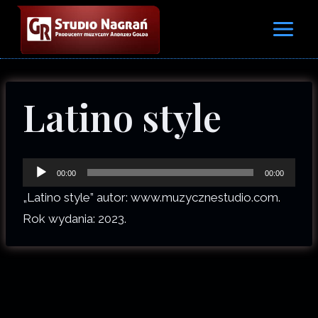
Przejdź
do
treści
Latino style
O
00:00
00:00
d
„Latino style” autor: www.muzycznestudio.com.
t
Rok wydania: 2023.
w
a
r
z
a