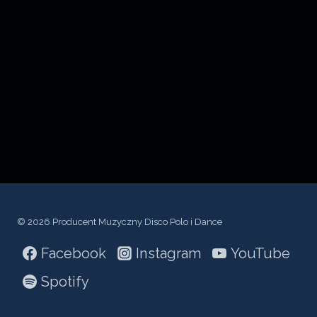
c
z
p
l
i
k
ó
w
d
ź
© 2026 Producent Muzyczny Disco Polo i Dance
w
Facebook
Instagram
YouTube
i
ę
Spotify
k