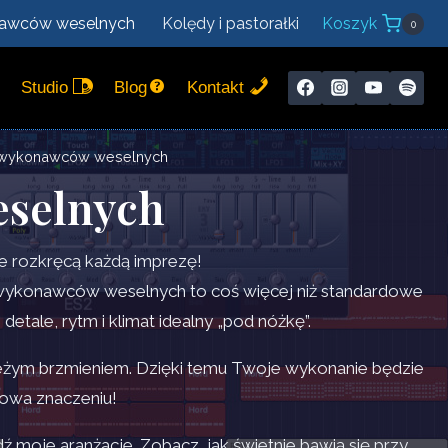
nawców weselnych
Kolędy i pastorałki
Koszyk
0
Studio
Blog
Kontakt
 wykonawców weselnych
selnych
e rozkręcą każdą imprezę!
a wykonawców weselnych to coś więcej niż standardowe
tale, rytm i klimat idealny „pod nóżkę”.
świeżym brzmieniem. Dzięki temu Twoje wykonanie będzie
łowa znaczeniu!
 moje aranżacje. Zobacz, jak świetnie bawią się przy