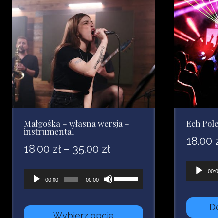
lub
zmniejszyć
głośność.
Małgośka – własna wersja –
Ech Pol
instrumental
18.00
Zakres
18.00
zł
–
35.00
zł
cen:
Odtwarz
00:
Odtwarzacz
Używaj
00:00
00:00
plików
od
plików
strzałek
dźwięk
18.00 zł
dźwiękowych
do
D
Wybierz opcje