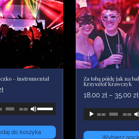
lub
zmniejszyć
głośność.
eczko – instrumental
Za tobą pójdę jak na bal
Krzysztof Krawczyk
zł
18.00
zł
–
35.00
zł
acz
Używaj
00
00:00
Odtwarzacz
00:00
00:00
strzałek
plików
owych
do
dźwiękowych
odaj do koszyka
góry
Wybierz opcj