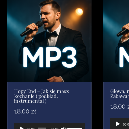
dołu
aby
zwiększyć
lub
zmniejszyć
głośność.
Hopy End – Jak się masz
Głowa, r
kochanie ( podkład,
Zabawa 
instrumental )
18.00
18.00
zł
Odtwarz
00:
Odtwarzacz
Używaj