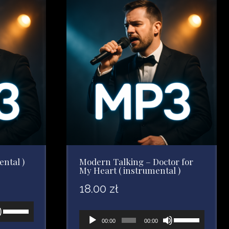
aby
zwiększyć
zwiększyć
lub
lub
zmniejszyć
zmniejszyć
głośność.
głośność.
ntal )
Modern Talking – Doctor for
My Heart ( instrumental )
18.00
zł
Używaj
Odtwarzacz
Używaj
00:00
00:00
strzałek