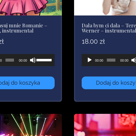
suj mnie Romanie –
Dała bym ci dała – Ter
, instrumental
Werner – instrumenta
zł
18.00
zł
acz
Używaj
Odtwarzacz
00
00:00
00:00
00:00
strzałek
plików
owych
do
dźwiękowych
odaj do koszyka
Dodaj do koszy
góry
oraz
do
dołu
aby
zwiększyć