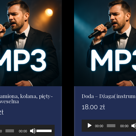
aby
zwiększyć
lub
zmniejszyć
głośność.
amiona, kolana, pięty-
Doda – Dżaga( instrume
weselna
18.00
zł
zł
Odtwarzacz
00:00
00:00
acz
Używaj
00
00:00
plików