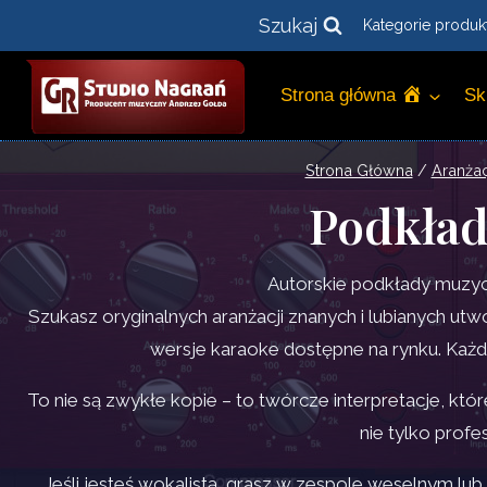
Przejdź
Szukaj
Kategorie produk
do
treści
Strona główna
Sk
Strona Główna
/
Aranżac
Podkła
Autorskie podkłady muzyc
Szukasz oryginalnych aranżacji znanych i lubianych 
wersje karaoke dostępne na rynku. Każda
To nie są zwykłe kopie – to twórcze interpretacje, kt
nie tylko prof
Jeśli jesteś wokalistą, grasz w zespole weselnym lu