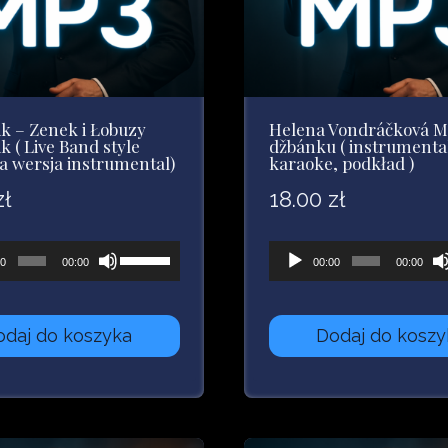
k – Zenek i Łobuzy
Helena Vondráčková M
 ( Live Band style
džbánku ( instrumenta
a wersja instrumental)
karaoke, podkład )
zł
18.00
zł
acz
Używaj
Odtwarzacz
00
00:00
00:00
00:00
strzałek
plików
owych
do
dźwiękowych
odaj do koszyka
Dodaj do koszy
góry
oraz
do
dołu