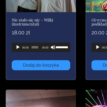
Nie stało się nic – Wilki
Oj wyma
(instrumental)
podkład
18.00
zł
20.00
Odtwarzacz
Używaj
Odtwarz
00:00
00:00
00:
plików
strzałek
plików
dźwiękowych
do
dźwięk
Dodaj do koszyka
D
góry
oraz
do
dołu
aby
zwiększyć