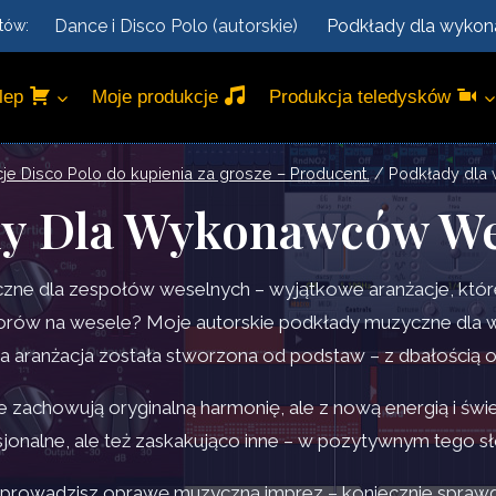
Dance i Disco Polo (autorskie)
Podkłady dla wyko
tów:
lep
Moje produkcje
Produkcja teledysków
je Disco Polo do kupienia za grosze – Producent.
/
Podkłady dla
dy Dla Wykonawców We
zne dla zespołów weselnych – wyjątkowe aranżacje, któr
utworów na wesele? Moje autorskie podkłady muzyczne dl
 aranżacja została stworzona od podstaw – z dbałością o de
óre zachowują oryginalną harmonię, ale z nową energią i 
esjonalne, ale też zaskakująco inne – w pozytywnym tego s
b prowadzisz oprawę muzyczną imprez – koniecznie sprawdź