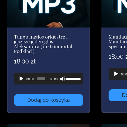
Tango nagłos orkiestrę i
Mandaci
jeszcze jeden głos –
Mandacik
Aleksandra ( instrumental,
specjaln
Podkład )
18.00
18.00
zł
Odtwarz
00:
Odtwarzacz
Używaj
00:00
00:00
plików
plików
strzałek
dźwięk
dźwiękowych
do
D
Dodaj do koszyka
góry
oraz
do