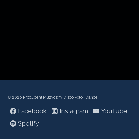
c
z
p
l
i
k
ó
w
d
ź
© 2026 Producent Muzyczny Disco Polo i Dance
w
Facebook
Instagram
YouTube
i
ę
Spotify
k