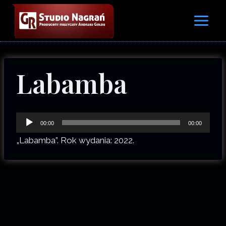
Przejdź
do
treści
Labamba
O
00:00
00:00
d
„Labamba”. Rok wydania: 2022.
t
w
a
r
z
a