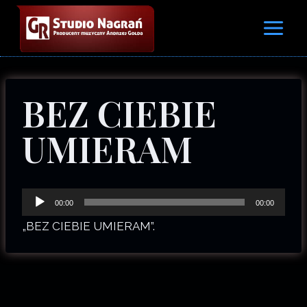
Przejdź
do
treści
BEZ CIEBIE
UMIERAM
O
00:00
00:00
d
„BEZ CIEBIE UMIERAM”.
t
w
a
r