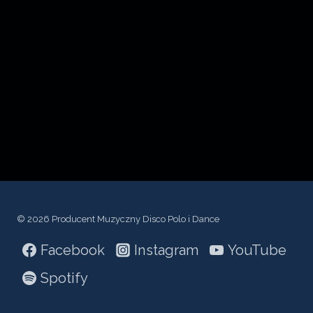
z
a
c
z
p
l
i
k
ó
w
© 2026 Producent Muzyczny Disco Polo i Dance
d
ź
Facebook
Instagram
YouTube
w
Spotify
i
ę