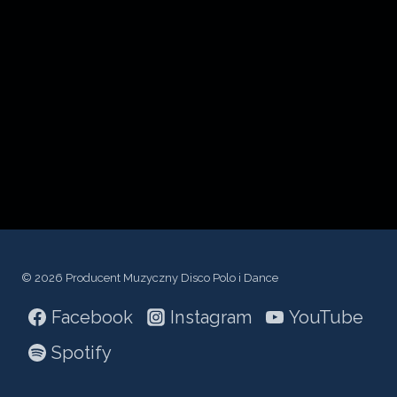
c
z
p
l
i
k
ó
w
d
ź
© 2026 Producent Muzyczny Disco Polo i Dance
w
Facebook
Instagram
YouTube
i
ę
Spotify
k