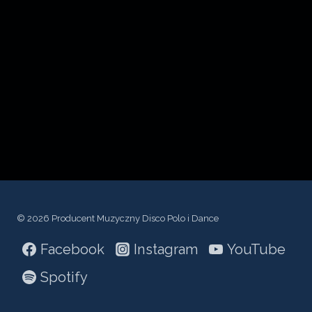
a
r
z
a
c
z
p
l
i
k
ó
© 2026 Producent Muzyczny Disco Polo i Dance
w
Facebook
Instagram
YouTube
d
Spotify
ź
w