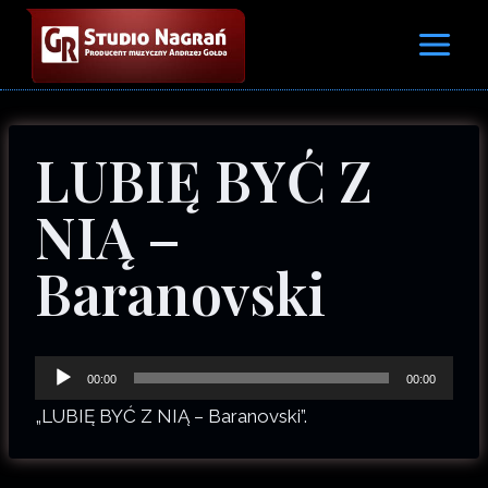
Przejdź
do
treści
LUBIĘ BYĆ Z
NIĄ –
Baranovski
O
00:00
00:00
d
„LUBIĘ BYĆ Z NIĄ – Baranovski”.
t
w