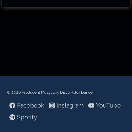
t
w
a
r
z
a
c
z
p
l
i
© 2026 Producent Muzyczny Disco Polo i Dance
k
Facebook
Instagram
YouTube
ó
w
Spotify
d