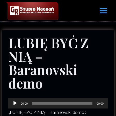
Przejdź
do
treści
LUBIĘ BYĆ Z
NIĄ –
Baranovski
demo
O
00:00
00:00
d
„LUBIĘ BYĆ Z NIĄ – Baranovski demo”.