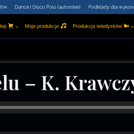
Dance i Disco Polo (autorskie)
Podkłady dla wyko
tów:
lep
Moje produkcje
Produkcja teledysków
elu – K. Krawcz