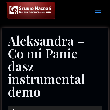
Przejdź
do
treści
Aleksandra –
Co mi Panie
dasz
instrumental
demo
O