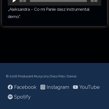
00:00
00:00
d
„Aleksandra – Co mi Panie dasz instrumental
t
demo”.
w
a
r
z
a
c
z
p
© 2026 Producent Muzyczny Disco Polo i Dance
l
Facebook
Instagram
YouTube
i
k
Spotify
ó
w