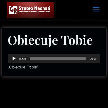
Przejdź
do
treści
Obiecuje Tobie
O
00:00
00:00
d
„Obiecuje Tobie”.
t
w
a
r
z
a