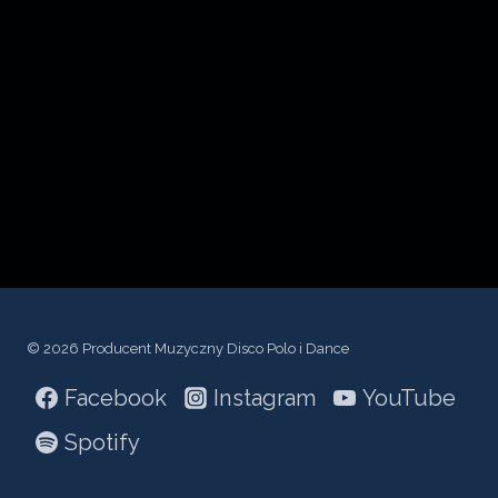
c
z
p
l
i
k
ó
w
d
ź
© 2026 Producent Muzyczny Disco Polo i Dance
w
Facebook
Instagram
YouTube
i
ę
Spotify
k