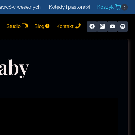
nawców weselnych
Kolędy i pastorałki
Koszyk
0
Studio
Blog
Kontakt
aby