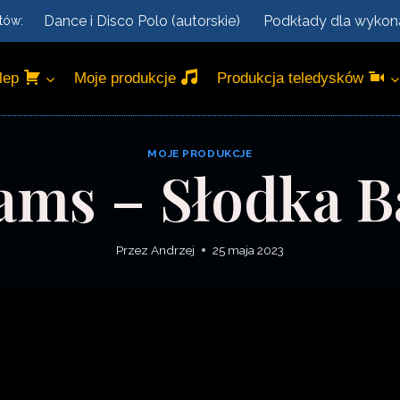
Dance i Disco Polo (autorskie)
Podkłady dla wyko
tów:
lep
Moje produkcje
Produkcja teledysków
MOJE PRODUKCJE
ams – Słodka B
Przez
Andrzej
25 maja 2023