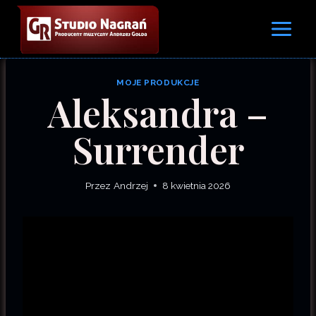
Przejdź
do
treści
MOJE PRODUKCJE
Aleksandra –
Surrender
Przez
Andrzej
8 kwietnia 2026