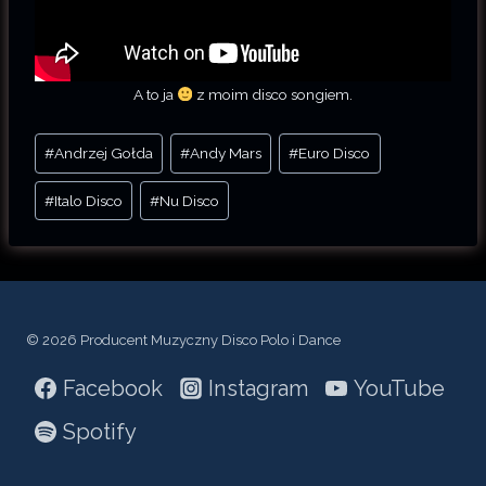
A to ja
z moim disco songiem.
Tagi
#
Andrzej Gołda
#
Andy Mars
#
Euro Disco
wpisu:
#
Italo Disco
#
Nu Disco
© 2026 Producent Muzyczny Disco Polo i Dance
Facebook
Instagram
YouTube
Spotify