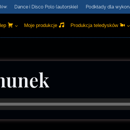
Dance i Disco Polo (autorskie)
Podkłady dla wyko
tów:
lep
Moje produkcje
Produkcja teledysków
munek