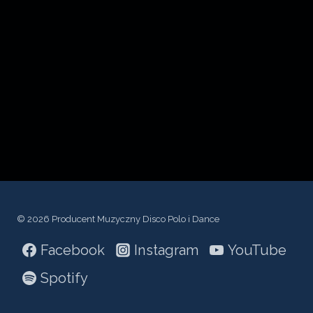
c
z
p
l
i
k
ó
w
d
ź
© 2026 Producent Muzyczny Disco Polo i Dance
w
Facebook
Instagram
YouTube
i
ę
Spotify
k