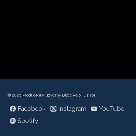
c
z
p
l
i
k
ó
w
d
ź
© 2026 Producent Muzyczny Disco Polo i Dance
w
Facebook
Instagram
YouTube
i
ę
Spotify
k