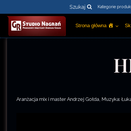
Przejdź
Szukaj
Kategorie produk
do
treści
Strona główna
Sk
H
Aranżacja mix i master Andrzej Gołda, Muzyka: Łu