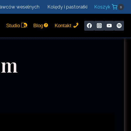
nawców weselnych
Kolędy i pastorałki
Koszyk
0
Studio
Blog
Kontakt
em