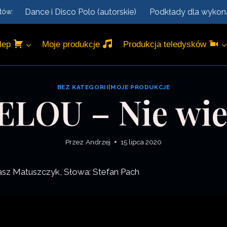
Dance i Disco Polo (autorskie)
Podkłady dla wyko
tów:
lep
Moje produkcje
Produkcja teledysków
BEZ KATEGORII
|
MOJE PRODUKCJE
ELOU – Nie wi
Przez
Andrzej
15 lipca 2020
kasz Matuszczyk, Słowa: Stefan Pach