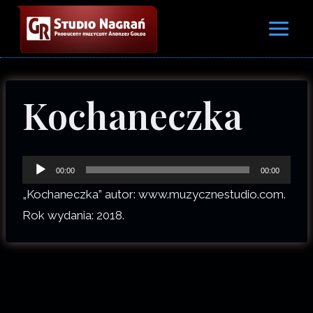
Przejdź
do
treści
Kochaneczka
O
00:00
00:00
d
„Kochaneczka” autor: www.muzycznestudio.com.
t
Rok wydania: 2018.
w
a
r
z
a