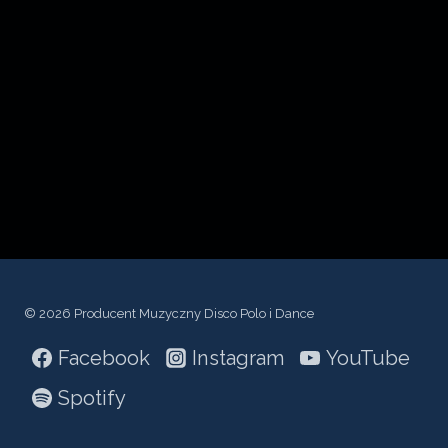
c
z
p
l
i
k
ó
w
d
ź
© 2026 Producent Muzyczny Disco Polo i Dance
w
Facebook
Instagram
YouTube
i
ę
Spotify
k