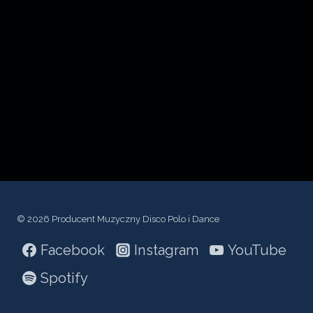
c
z
p
l
i
k
ó
w
d
ź
© 2026 Producent Muzyczny Disco Polo i Dance
w
Facebook
Instagram
YouTube
i
ę
Spotify
k