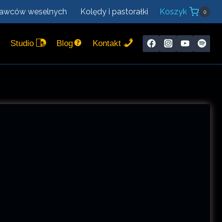
nawców weselnych
Kolędy i pastorałki
Koszyk
0
Studio
Blog
Kontakt