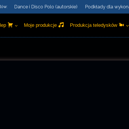
Dance i Disco Polo (autorskie)
Podkłady dla wyko
tów:
lep
Moje produkcje
Produkcja teledysków