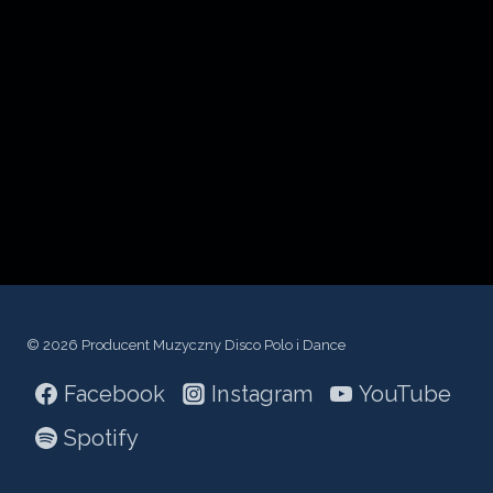
c
z
p
l
i
k
ó
w
d
ź
© 2026 Producent Muzyczny Disco Polo i Dance
w
Facebook
Instagram
YouTube
i
ę
Spotify
k