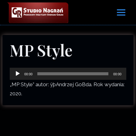
Przejdź
do
treści
MP Style
O
00:00
00:00
d
„MP Style” autor: ÿþAndrzej GoBda. Rok wydania:
t
2020.
w
a
r
z
a