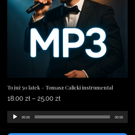
To już 50 latek – Tomasz Calicki instrumental
Zakres
18.00
zł
–
25.00
zł
cen:
Odtwarzacz
00:00
00:00
od
plików
18.00 zł
dźwiękowych