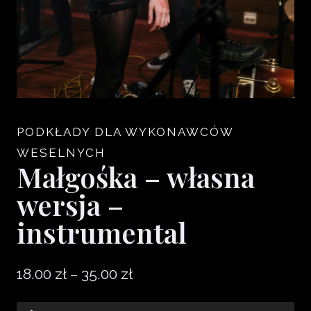
PODKŁADY DLA WYKONAWCÓW
WESELNYCH
Małgośka – własna
wersja –
instrumental
Zakres
18.00
zł
–
35.00
zł
cen: