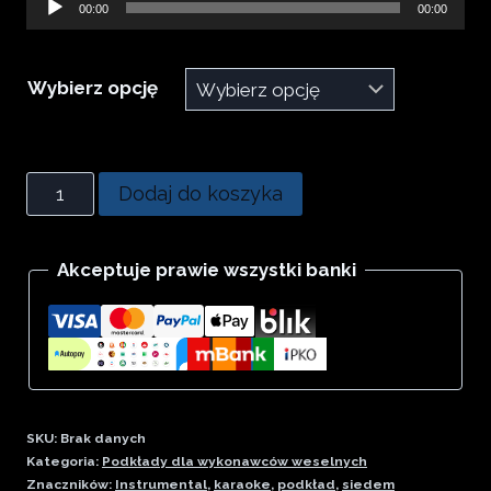
Odtwarzacz
00:00
00:00
od
plików
18.00 zł
dźwiękowych
Wybierz opcję
do
35.00 zł
ilość
Dodaj do koszyka
Małgośka
-
Akceptuje prawie wszystki banki
własna
wersja
-
instrumental
SKU:
Brak danych
Kategoria:
Podkłady dla wykonawców weselnych
Znaczników:
Instrumental
,
karaoke
,
podkład
,
siedem