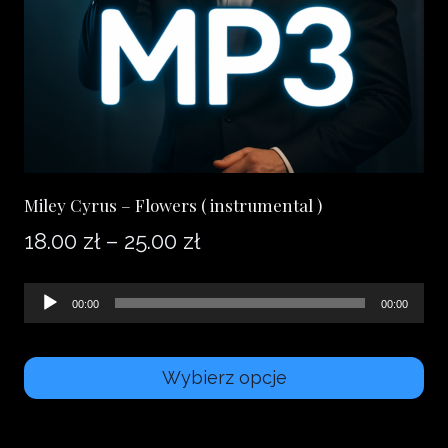
Miley Cyrus – Flowers ( instrumental )
Zakres
18.00
zł
–
25.00
zł
cen:
Odtwarzacz
00:00
00:00
od
plików
18.00 zł
dźwiękowych
Wybierz opcje
do
Ten
25.00 zł
produkt