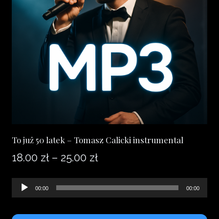
można
wybrać
na
stronie
produktu
To już 50 latek – Tomasz Calicki instrumental
Zakres
18.00
zł
–
25.00
zł
cen:
Odtwarzacz
00:00
00:00
od
plików
18.00 zł
dźwiękowych