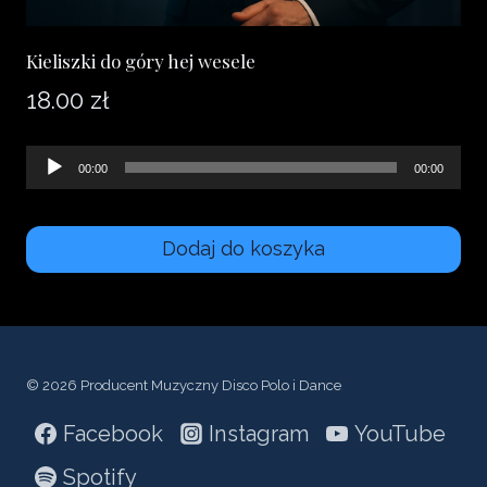
Kieliszki do góry hej wesele
18.00
zł
Odtwarzacz
00:00
00:00
plików
dźwiękowych
Dodaj do koszyka
© 2026 Producent Muzyczny Disco Polo i Dance
Facebook
Instagram
YouTube
Spotify