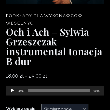
PODKŁADY DLA WYKONAWCÓW
WESELNYCH
Och i Ach – Sylwia
Grzeszczak
instrumental tonacja
B dur
Zakres
18.00
zł
–
25.00
zł
cen:
Odtwarzacz
00:00
00:00
od
plików
18.00 zł
dźwiękowych
Wybierz opcję