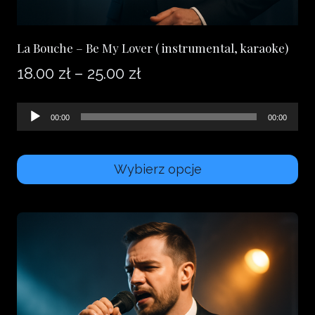
La Bouche – Be My Lover ( instrumental, karaoke)
Zakres
18.00
zł
–
25.00
zł
cen:
Odtwarzacz
00:00
00:00
od
plików
18.00 zł
dźwiękowych
Wybierz opcje
do
Ten
25.00 zł
produkt
ma
wiele
wariantów.
Opcje