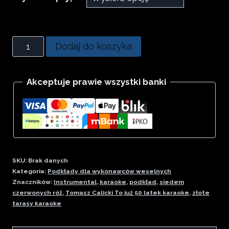
do
25.00 zł
ilość
Dodaj do koszyka
Och
i
Akceptuje prawie wszystki banki
Ach
-
Sylwia
Grzeszczak
instrumental
SKU:
Brak danych
tonacja
Kategoria:
Podkłady dla wykonawców weselnych
B
Znaczników:
Instrumental
,
karaoke
,
podkład
,
siedem
czerwonych róż
,
Tomasz Calicki To już 50 latek karaoke
,
złote
dur
tarasy karaoke