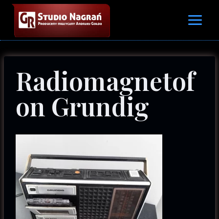
Przejdź
do
treści
Radiomagnetof
on Grundig