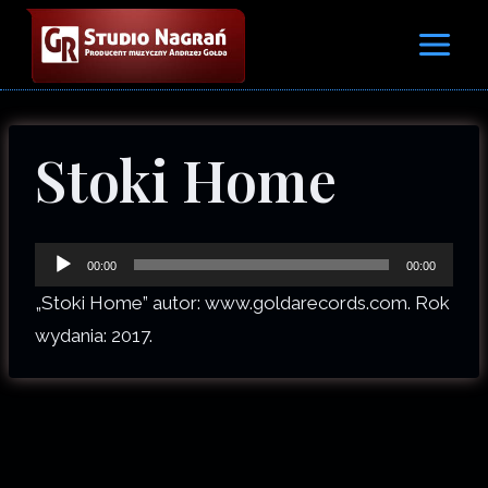
Przejdź
do
treści
Stoki Home
O
00:00
00:00
d
„Stoki Home” autor: www.goldarecords.com. Rok
t
wydania: 2017.
w
a
r
z
a