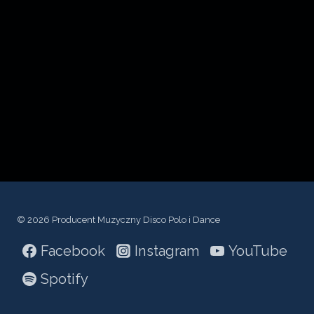
c
z
p
l
i
k
ó
w
d
ź
© 2026 Producent Muzyczny Disco Polo i Dance
w
Facebook
Instagram
YouTube
i
ę
Spotify
k