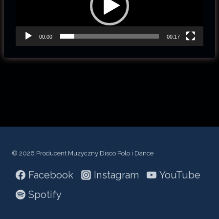
t
w
a
00:00
00:17
r
z
a
c
z
v
i
d
© 2026 Producent Muzyczny Disco Polo i Dance
e
Facebook
Instagram
YouTube
o
Spotify