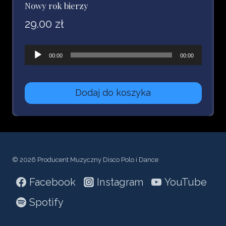
Nowy rok bierzy
29.00
zł
Odtwarzacz
00:00
00:00
plików
dźwiękowych
Dodaj do koszyka
© 2026 Producent Muzyczny Disco Polo i Dance
Facebook
Instagram
YouTube
Spotify