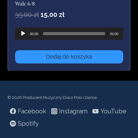
Walc 6/8
Pierwotna
Aktualna
35.00
zł
15.00
zł
cena
cena
Odtwarzacz
00:00
00:00
wynosiła:
wynosi:
plików
35.00 zł.
15.00 zł.
dźwiękowych
Dodaj do koszyka
© 2026 Producent Muzyczny Disco Polo i Dance
Facebook
Instagram
YouTube
Spotify