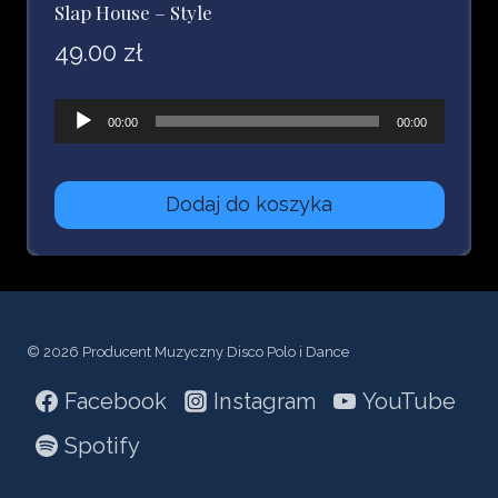
Slap House – Style
49.00
zł
Odtwarzacz
00:00
00:00
plików
dźwiękowych
Dodaj do koszyka
© 2026 Producent Muzyczny Disco Polo i Dance
Facebook
Instagram
YouTube
Spotify