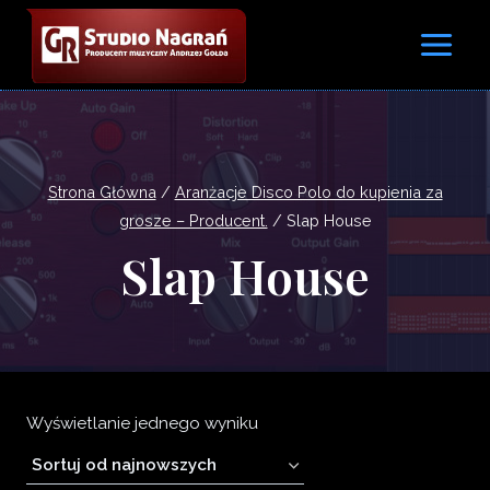
Przejdź
do
treści
Strona Główna
/
Aranżacje Disco Polo do kupienia za
grosze – Producent.
/
Slap House
Slap House
Wyświetlanie jednego wyniku