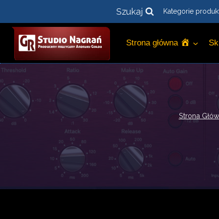
Przejdź
Szukaj
Kategorie produk
do
treści
Strona główna
Sk
Strona Głó