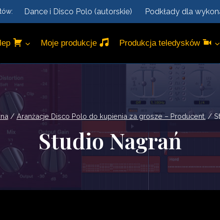
Dance i Disco Polo (autorskie)
Podkłady dla wyko
tów:
lep
Moje produkcje
Produkcja teledysków
wna
/
Aranżacje Disco Polo do kupienia za grosze – Producent.
/
S
Studio Nagrań