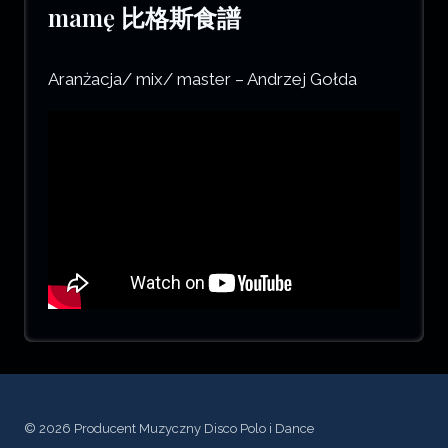
mamę 比格斯食譜
Aranżacja/ mix/ master – Andrzej Gołda
© 2026 Producent Muzyczny Disco Polo i Dance