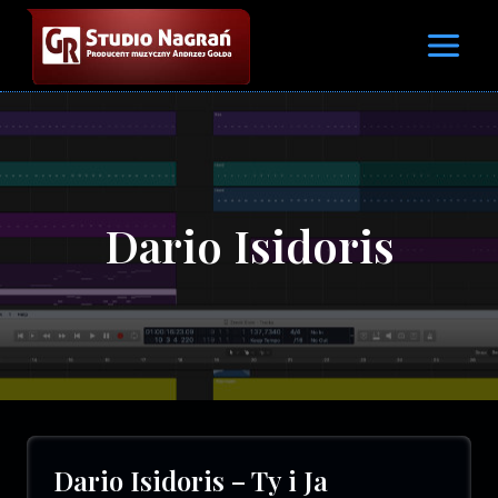
Przejdź
do
treści
Dario Isidoris
Dario Isidoris – Ty i Ja