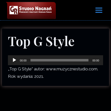
Przejdź
do
treści
Top G Style
O
00:00
00:00
d
„Top G Style” autor: www.muzycznestudio.com.
t
Rok wydania: 2021.
w
a
r
z
a