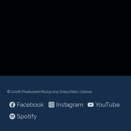
c
z
p
l
i
k
ó
w
d
ź
© 2026 Producent Muzyczny Disco Polo i Dance
w
Facebook
Instagram
YouTube
i
ę
Spotify
k