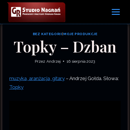
Przejdź
do
treści
BEZ KATEGORII
|
MOJE PRODUKCJE
Topky – Dzban
Przez
Andrzej
16 sierpnia 2023
muzyka, aranżacja, gitary
– Andrzej Gołda. Słowa:
Topky