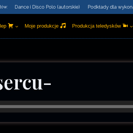
Dance i Disco Polo (autorskie)
Podkłady dla wyko
tów:
lep
Moje produkcje
Produkcja teledysków
ercu-