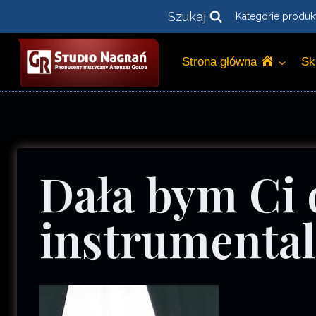
Przejdź
Szukaj
Kategorie produk
do
treści
Strona główna
Sk
Dała bym Ci 
instrumental