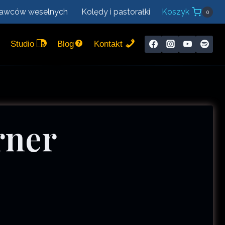
nawców weselnych
Kolędy i pastorałki
Koszyk
0
Studio
Blog
Kontakt
rner