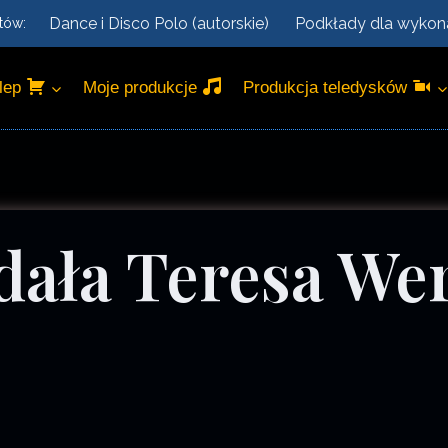
Dance i Disco Polo (autorskie)
Podkłady dla wyko
tów:
lep
Moje produkcje
Produkcja teledysków
dała Teresa We