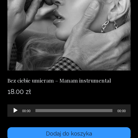
wybrać
na
stronie
produktu
Bez ciebie umieram – Manam instrumental
18.00
zł
Odtwarzacz
00:00
00:00
plików
dźwiękowych
Dodaj do koszyka