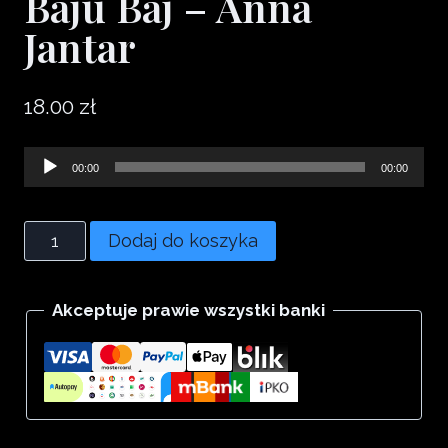
Baju Baj – Anna
Jantar
18.00
zł
Odtwarzacz
00:00
00:00
plików
dźwiękowych
ilość
Dodaj do koszyka
Baju
Baj
Akceptuje prawie wszystki banki
-
Anna
Jantar