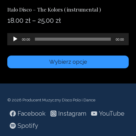
Italo Disco – The Kolors ( instrumental )
Zakres
18.00
zł
–
25.00
zł
cen:
Odtwarzacz
00:00
00:00
od
plików
18.00 zł
dźwiękowych
Wybierz opcje
do
Ten
25.00 zł
produkt
ma
wiele
© 2026 Producent Muzyczny Disco Polo i Dance
wariantów.
Facebook
Instagram
YouTube
Opcje
Spotify
można