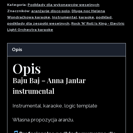
Kategoria:
Podkłady dla wykonawców weselnych
Znaczników:
aranżacje disco polo
,
Długa noc Helena
Wondraćkowa karaoke
,
Instrumental
,
karaoke
,
podkład
,
podkłady dla zespołó weselnych
,
Rock 'N' Roll Is King - Electric
Light Orchestra karaoke
Opis
Opis
Baju Baj – Anna Jantar
instrumental
Instrumental, karaoke, logic template
Własna propozycja aranżu.