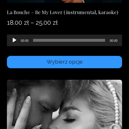
La Bouche – Be My Lover ( instrumental, karaoke)
Zakres
18.00
zł
–
25.00
zł
cen:
Odtwarzacz
00:00
00:00
od
plików
18.00 zł
dźwiękowych
Wybierz opcje
do
Ten
25.00 zł
produkt
ma
wiele
wariantów.
Opcje
można