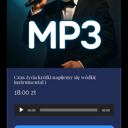
Czas życia krótki napijemy się wódki(
instrumental )
18.00
zł
Odtwarzacz
00:00
00:00
plików
dźwiękowych