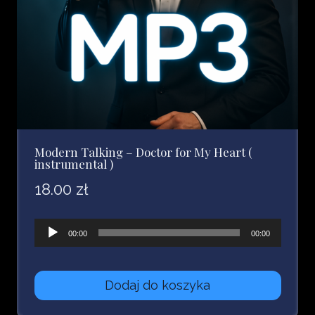
Modern Talking – Doctor for My Heart (
instrumental )
18.00
zł
Odtwarzacz
00:00
00:00
plików
dźwiękowych
Dodaj do koszyka