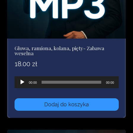
Głowa, ramiona, kolana, pięty- Zabawa
weselna
18.00
zł
Odtwarzacz
00:00
00:00
plików
dźwiękowych
Dodaj do koszyka