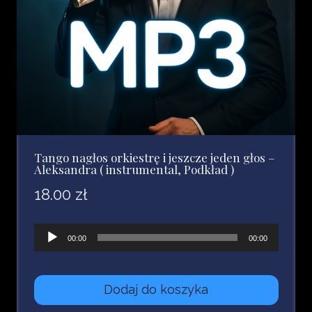
Tango nagłos orkiestrę i jeszcze jeden głos –
Aleksandra ( instrumental, Podkład )
18.00
zł
Odtwarzacz
00:00
00:00
plików
dźwiękowych
Dodaj do koszyka