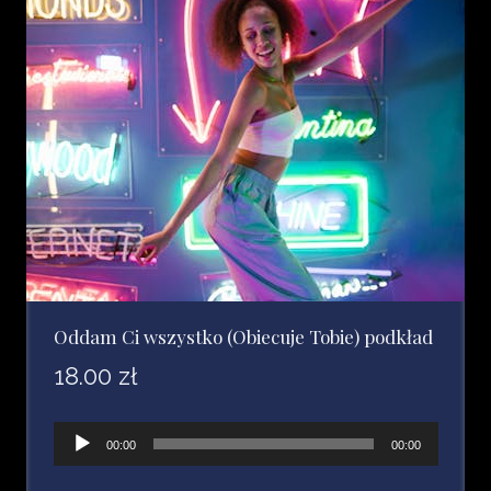
Oddam Ci wszystko (Obiecuje Tobie) podkład
18.00
zł
Odtwarzacz
00:00
00:00
plików