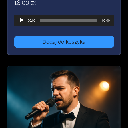
18.00
zł
Odtwarzacz
00:00
00:00
plików
dźwiękowych
Dodaj do koszyka