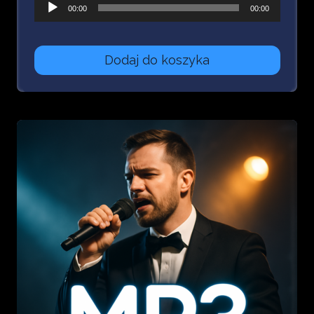
Odtwarzacz
00:00
00:00
plików
dźwiękowych
Dodaj do koszyka