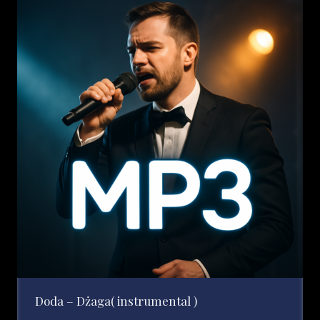
Doda – Dżaga( instrumental )