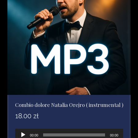
Combio dolore Natalia Orejro ( instrumental )
18.00
zł
Odtwarzacz
00:00
00:00