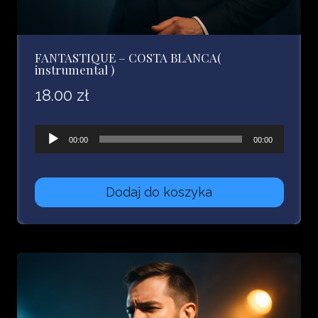
FANTASTIQUE – COSTA BLANCA(
instrumental )
18.00
zł
Odtwarzacz
00:00
00:00
plików
dźwiękowych
Dodaj do koszyka