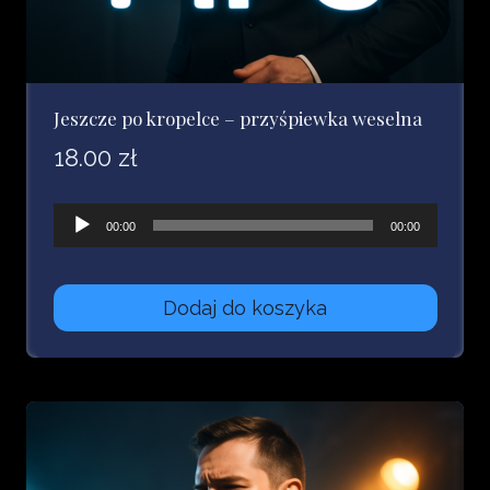
Jeszcze po kropelce – przyśpiewka weselna
18.00
zł
Odtwarzacz
00:00
00:00
plików
dźwiękowych
Dodaj do koszyka