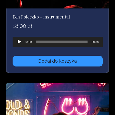
Ech Poleczko – instrumental
18.00
zł
Odtwarzacz
00:00
00:00
plików
dźwiękowych
Dodaj do koszyka