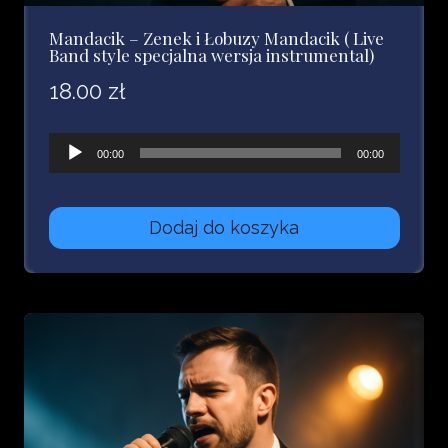
Mandacik – Zenek i Łobuzy Mandacik ( Live
Band style specjalna wersja instrumental)
18.00
zł
Odtwarzacz
00:00
00:00
plików
dźwiękowych
Dodaj do koszyka