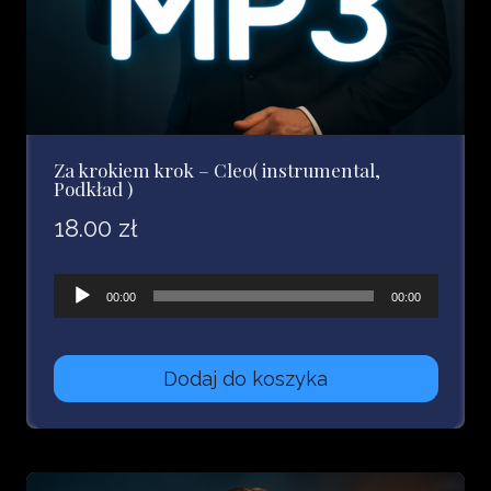
Za krokiem krok – Cleo( instrumental,
Podkład )
18.00
zł
Odtwarzacz
00:00
00:00
plików
dźwiękowych
Dodaj do koszyka