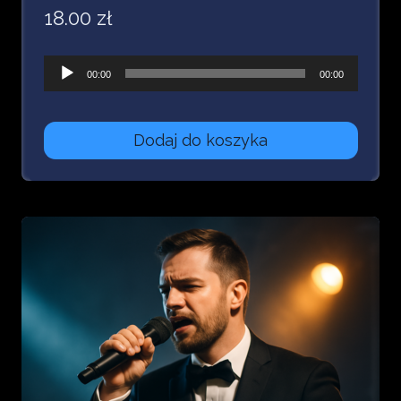
18.00
zł
Odtwarzacz
00:00
00:00
plików
dźwiękowych
Dodaj do koszyka