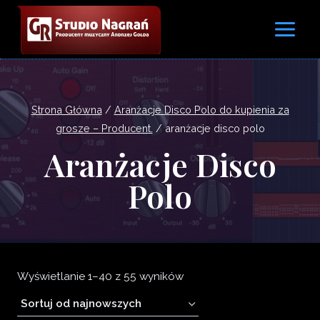
Przejdź
do
treści
Strona Główna
/
Aranżacje Disco Polo do kupienia za
grosze – Producent.
/
aranżacje disco polo
Aranżacje Disco
Polo
Posortowane
Wyświetlanie 1–40 z 55 wyników
według
najnowszych