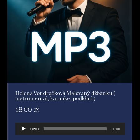
Helena Vondráčková Malovaný džbánku (
instrumental, karaoke, podkład )
18.00
zł
Odtwarzacz
00:00
00:00
plików