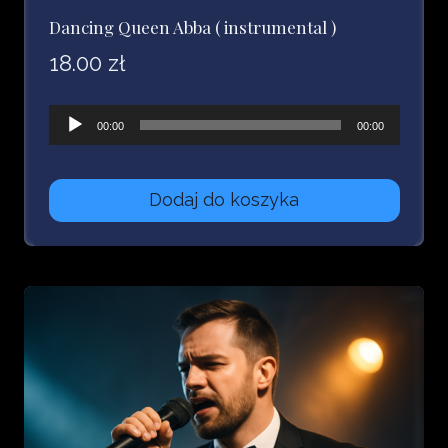
Dancing Queen Abba ( instrumental )
18.00
zł
Odtwarzacz
00:00
00:00
plików
dźwiękowych
Dodaj do koszyka