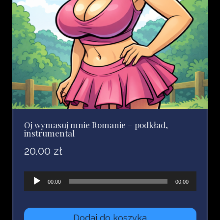
Oj wymasuj mnie Romanie – podkład,
instrumental
20.00
zł
Odtwarzacz
00:00
00:00
plików
dźwiękowych
Dodaj do koszyka