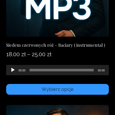
Siedem czerwonych róż – Baciary ( instrumental )
Zakres
18.00
zł
–
25.00
zł
cen:
Odtwarzacz
00:00
00:00
od
plików
18.00 zł
dźwiękowych
Wybierz opcje
do
Ten
25.00 zł
produkt
ma