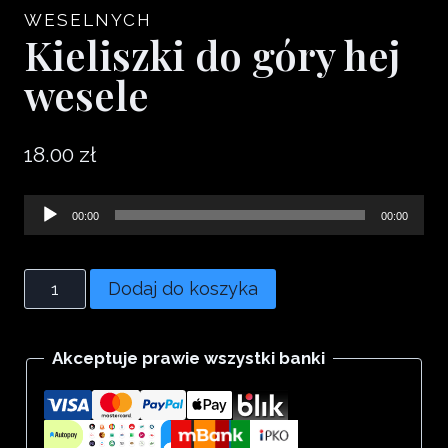
WESELNYCH
Kieliszki do góry hej
wesele
18.00
zł
Odtwarzacz
00:00
00:00
plików
dźwiękowych
ilość
Dodaj do koszyka
Kieliszki
do
Akceptuje prawie wszystki banki
góry
hej
wesele