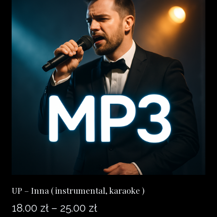
wiele
wariantów.
Opcje
można
wybrać
na
stronie
produktu
UP – Inna ( instrumental, karaoke )
Zakres
18.00
zł
–
25.00
zł