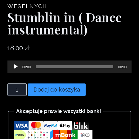
WESELNYCH
Stumblin in ( Dance
instrumental)
18.00
zł
Odtwarzacz
00:00
00:00
plików
dźwiękowych
ilość
Dodaj do koszyka
Stumblin
in
Akceptuje prawie wszystki banki
(
Dance
instrumental)