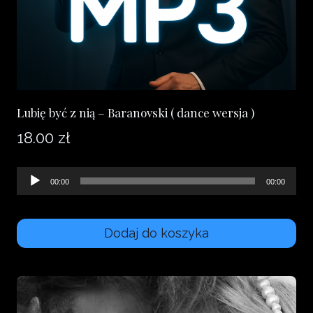
Lubię być z nią – Baranovski ( dance wersja )
18.00
zł
Odtwarzacz
00:00
00:00
plików
dźwiękowych
Dodaj do koszyka